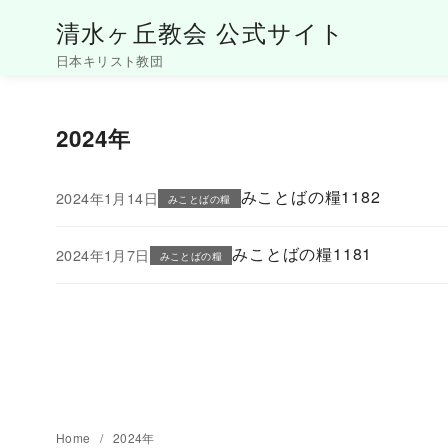
清水ヶ丘教会 公式サイト
日本キリスト教団
コ
ン
2024年
テ
ン
ツ
みことばの糧1182
2024年1月14日
みことばの糧
へ
移
みことばの糧1181
2024年1月7日
みことばの糧
動
Home
2024年