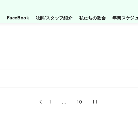
FaceBook
牧師/スタッフ紹介
私たちの教会
年間スケジ
1
…
10
11