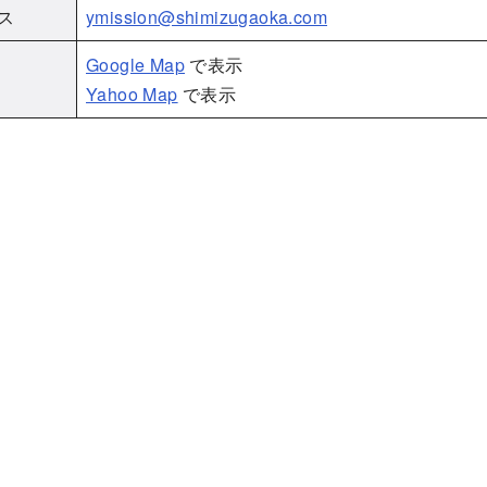
ス
ymission@shimizugaoka.com
Google Map
で表示
Yahoo Map
で表示