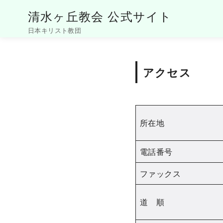
清水ヶ丘教会 公式サイト
日本キリスト教団
コ
ン
アクセス
テ
ン
ツ
へ
所在地
移
動
電話番号
ファックス
道 順