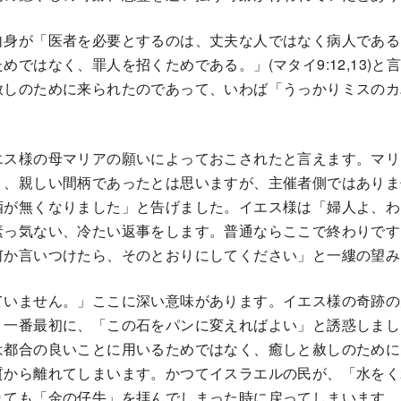
身が「医者を必要とするのは、丈夫な人ではなく病人である
めではなく、罪人を招くためである。」(マタイ9:12,13)
赦しのために来られたのであって、いわば「うっかりミスのカ
。
エス様の母マリアの願いによっておこされたと言えます。マリ
り、親しい間柄であったとは思いますが、主催者側ではありま
酒が無くなりました」と告げました。イエス様は「婦人よ、わ
素っ気ない、冷たい返事をします。普通ならここで終わりです
何か言いつけたら、そのとおりにしてください」と一縷の望み
ていません。」ここに深い意味があります。イエス様の奇跡の
、一番最初に、「この石をパンに変えればよい」と誘惑しまし
は都合の良いことに用いるためではなく、癒しと赦しのために
質から離れてしまいます。かつてイスラエルの民が、「水をく
れても「金の仔牛」を拝んでしまった時に戻ってしまいます。