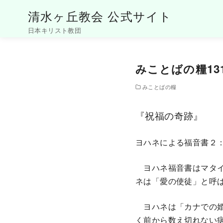
清水ヶ丘教会 公式サイト
日本キリスト教団
コ
ン
みことばの糧13
テ
ン
みことばの糧
ツ
へ
『祝福の奇跡』
移
動
ヨハネによる福音書２
ヨハネ福音書はマタイ
ネは「愛の使徒」と呼
ヨハネは「カナでの婚
く前から数え切れない