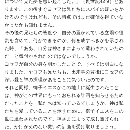
について見た夢を思い起こした。」（創世記42:9）とあ
ります。この後すぐヨセフは兄たちにスパイの疑いをか
けるのですけれども、その時点ではまだ確信を得ていな
かったかも知れません。
その後の兄たちの態度や、自分の置かれている立場や役
割を含めて、何ができるのか、何を成すべきかを示され
た時、「ああ、自分は神さまによって遣わされていたの
だ」と気付かされたのではないでしょうか。
ヨセフが自分の身を明かしたことで、すべては明白にな
りました。ヤコブも兄たちも、出来事の背後にヨセフの
深い愛と神の摂理があることに気づいたのです。
それと同様、御子イエスがこの地上に誕生されたこと
は、神がこの世界にもっておられる計画を知らせるため
だったことを、私たちは知っているでしょうか。神は私
たちを愛していることを示すために、御子イエスをこの
世に遣わされたのです。神さまによって成し遂げられ
た、かけがえのない救いの計画を受け取りましょう。