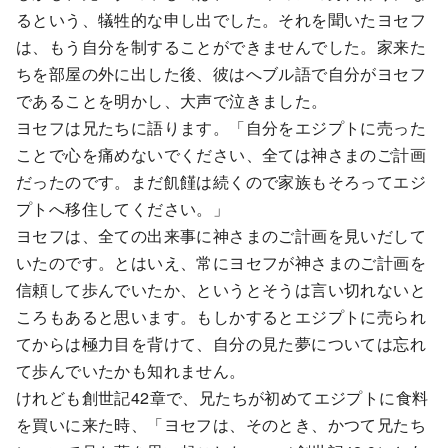
るという、犠牲的な申し出でした。それを聞いたヨセフ
は、もう自分を制することができませんでした。家来た
ちを部屋の外に出した後、彼はへブル語で自分がヨセフ
であることを明かし、大声で泣きました。
ヨセフは兄たちに語ります。「自分をエジプトに売った
ことで心を痛めないでください、全ては神さまのご計画
だったのです。まだ飢饉は続くので家族もそろってエジ
プトへ移住してください。」
ヨセフは、全ての出来事に神さまのご計画を見いだして
いたのです。とはいえ、常にヨセフが神さまのご計画を
信頼して歩んでいたか、というとそうは言い切れないと
ころもあると思います。もしかするとエジプトに売られ
てからは極力目を背けて、自分の見た夢については忘れ
て歩んでいたかも知れません。
けれども創世記42章で、兄たちが初めてエジプトに食料
を買いに来た時、「ヨセフは、そのとき、かつて兄たち