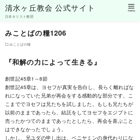
清水ヶ丘教会 公式サイト
日本キリスト教団
コ
みことばの糧1206
ン
テ
みことばの糧
ン
ツ
『和解の力によって生きる』
へ
移
創世記45章1～8節
動
創世記45章は、ヨセフが真実を告白し、長らく離ればな
れになっていた兄弟が再会をする感動的な部分です。こ
こまででヨセフは兄たちを試しました。もしも兄たちが
以前のままであったら、結託をしてヨセフをエジプトに
売ったかつてのままであったとしたら、再会を喜ぶこと
はできなかったでしょう。
しかし、兄ユダの申し出は、ベニヤミンの身代わりにな