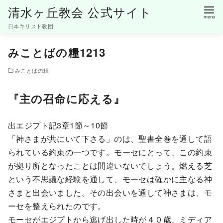
清水ヶ丘教会 公式サイト
日本キリスト教団
コ
みことばの糧1213
ン
テ
みことばの糧
ン
ツ
『主の召命に応える』
へ
移
出エジプト記3章1節～10節
動
「神さまが共にいて下さる」のは、聖書全巻を通して語
られている約束の一つです。モーセにとって、この約束
が拠り所となったことは間違いないでしょう。燃える芝
という不思議な経験を通して、モーセは確かに主なる神
さまと出会いました。その出会いを通して神さまは、モ
ーセを整えられたのです。
モーセがエジプトから逃げ出した時が４０歳、ミディア