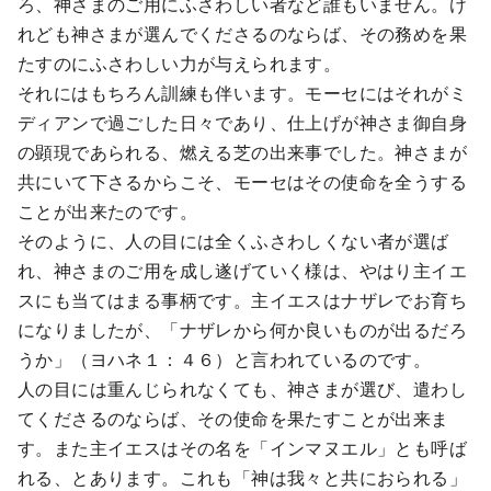
ろ、神さまのご用にふさわしい者など誰もいません。け
れども神さまが選んでくださるのならば、その務めを果
たすのにふさわしい力が与えられます。
それにはもちろん訓練も伴います。モーセにはそれがミ
ディアンで過ごした日々であり、仕上げが神さま御自身
の顕現であられる、燃える芝の出来事でした。神さまが
共にいて下さるからこそ、モーセはその使命を全うする
ことが出来たのです。
そのように、人の目には全くふさわしくない者が選ば
れ、神さまのご用を成し遂げていく様は、やはり主イエ
スにも当てはまる事柄です。主イエスはナザレでお育ち
になりましたが、「ナザレから何か良いものが出るだろ
うか」（ヨハネ１：４６）と言われているのです。
人の目には重んじられなくても、神さまが選び、遣わし
てくださるのならば、その使命を果たすことが出来ま
す。また主イエスはその名を「インマヌエル」とも呼ば
れる、とあります。これも「神は我々と共におられる」